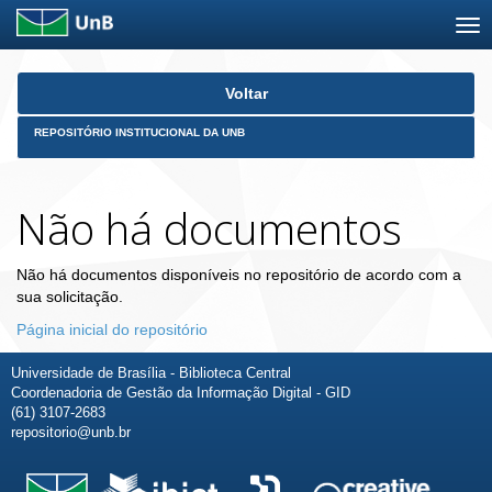
Skip
Voltar
navigation
REPOSITÓRIO INSTITUCIONAL DA UNB
Não há documentos
Não há documentos disponíveis no repositório de acordo com a
sua solicitação.
Página inicial do repositório
Universidade de Brasília - Biblioteca Central
Coordenadoria de Gestão da Informação Digital - GID
(61) 3107-2683
repositorio@unb.br