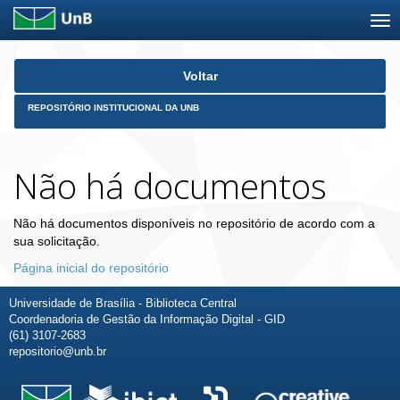
Skip
Voltar
navigation
REPOSITÓRIO INSTITUCIONAL DA UNB
Não há documentos
Não há documentos disponíveis no repositório de acordo com a
sua solicitação.
Página inicial do repositório
Universidade de Brasília - Biblioteca Central
Coordenadoria de Gestão da Informação Digital - GID
(61) 3107-2683
repositorio@unb.br