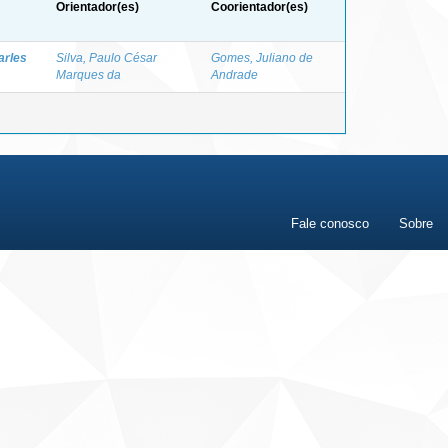
Orientador(es)
Coorientador(es)
arles
Silva, Paulo César
Gomes, Juliano de
Marques da
Andrade
Fale conosco
Sobre