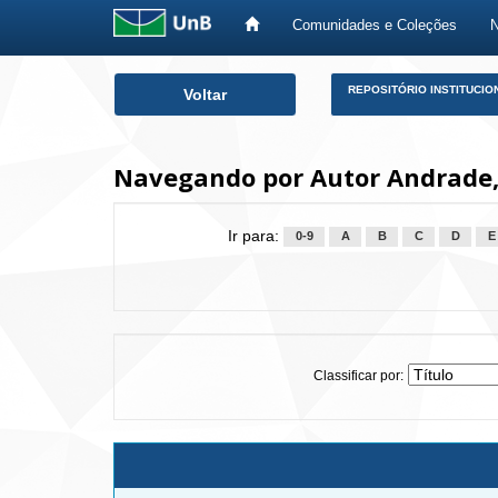
Comunidades e Coleções
Skip
REPOSITÓRIO INSTITUCIO
Voltar
navigation
Navegando por Autor Andrade, 
Ir para:
0-9
A
B
C
D
E
Classificar por: