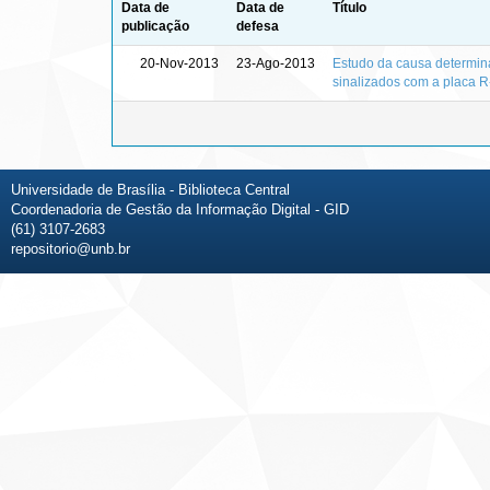
Data de
Data de
Título
publicação
defesa
20-Nov-2013
23-Ago-2013
Estudo da causa determina
sinalizados com a placa R
Universidade de Brasília - Biblioteca Central
Coordenadoria de Gestão da Informação Digital - GID
(61) 3107-2683
repositorio@unb.br