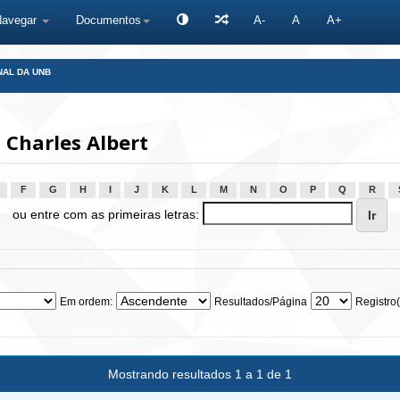
Navegar
Documentos
A-
A
A+
NAL DA UNB
Charles Albert
F
G
H
I
J
K
L
M
N
O
P
Q
R
ou entre com as primeiras letras:
Em ordem:
Resultados/Página
Registro(
Mostrando resultados 1 a 1 de 1