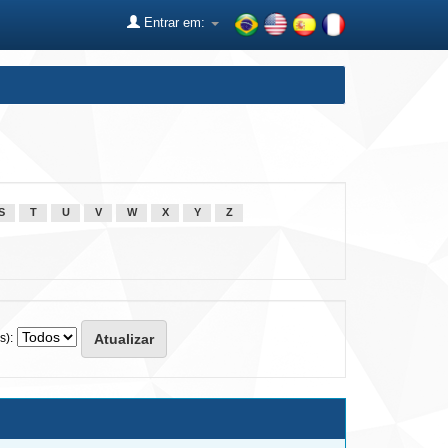
Entrar em:
S
T
U
V
W
X
Y
Z
s):