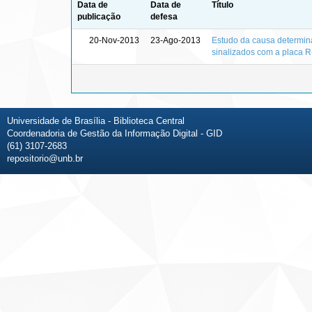
Data de
Data de
Título
publicação
defesa
20-Nov-2013
23-Ago-2013
Estudo da causa determina
sinalizados com a placa R
Universidade de Brasília - Biblioteca Central
Coordenadoria de Gestão da Informação Digital - GID
(61) 3107-2683
repositorio@unb.br