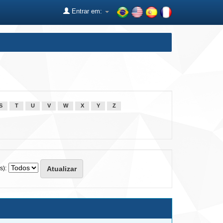
Entrar em:
S
T
U
V
W
X
Y
Z
s):