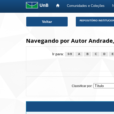
Comunidades e Coleções
Skip
REPOSITÓRIO INSTITUCIO
Voltar
navigation
Navegando por Autor Andrade, 
Ir para:
0-9
A
B
C
D
E
Classificar por: