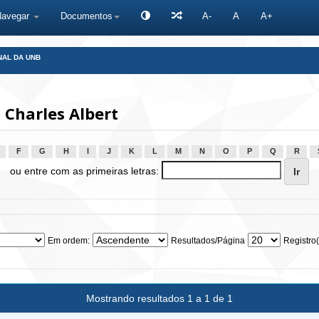
Navegar
Documentos
A-
A
A+
NAL DA UNB
Charles Albert
F
G
H
I
J
K
L
M
N
O
P
Q
R
ou entre com as primeiras letras:
Em ordem:
Resultados/Página
Registro(
Mostrando resultados 1 a 1 de 1