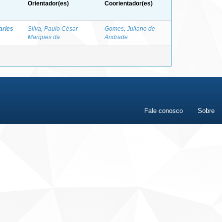
Orientador(es)
Coorientador(es)
arles
Silva, Paulo César
Gomes, Juliano de
Marques da
Andrade
Fale conosco
Sobre