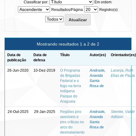
Classificar por:
Em ordem:
Resultados/Página
Registro(s):
Mostrando resultados 1 a 2 de 2
Data de
Data de
Título
Autor(es)
Orientador(es)
publicação
defesa
26-Jun-2020
10-Dez-2019
O Programa
Andrade,
Laranja, Ruth
de Brigadas
Ananda
Elias de Paula
Federal e o
Santa
fogo na terra
Rosa de
indígena
Parque do
Araguaia
24-Out-2025
29-Jan-2025
Regiões piro
Andrade,
Steinke, Valdir
sensíveis e
Ananda
Adilson
piro críticas no
Santa
arco do
Rosa de
desmatamento