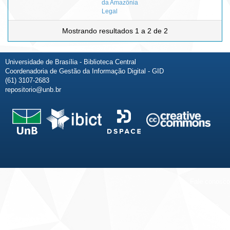
da Amazônia
Legal
Mostrando resultados 1 a 2 de 2
Universidade de Brasília - Biblioteca Central
Coordenadoria de Gestão da Informação Digital - GID
(61) 3107-2683
repositorio@unb.br
Fale conosco
Sobre