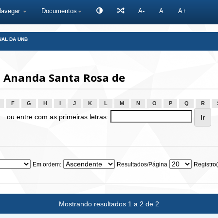
Navegar
Documentos
A-
A
A+
NAL DA UNB
 Ananda Santa Rosa de
F
G
H
I
J
K
L
M
N
O
P
Q
R
ou entre com as primeiras letras:
Em ordem:
Resultados/Página
Registro(
Mostrando resultados 1 a 2 de 2