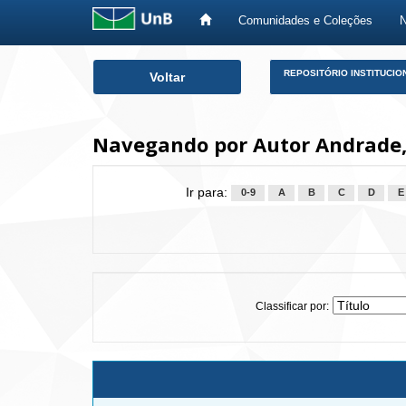
Comunidades e Coleções
Skip
REPOSITÓRIO INSTITUCIO
Voltar
navigation
Navegando por Autor Andrade,
Ir para:
0-9
A
B
C
D
E
Classificar por: