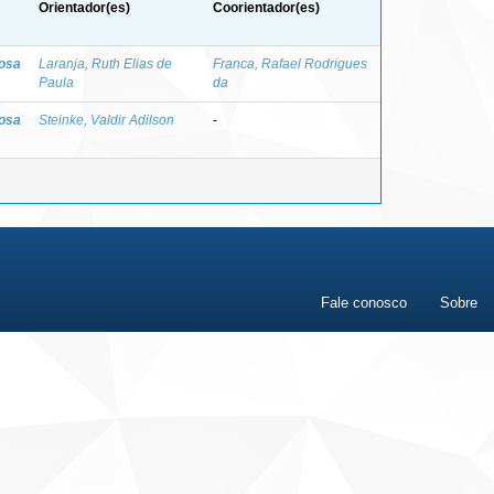
Orientador(es)
Coorientador(es)
osa
Laranja, Ruth Elias de
Franca, Rafael Rodrigues
Paula
da
osa
Steinke, Valdir Adilson
-
Fale conosco
Sobre