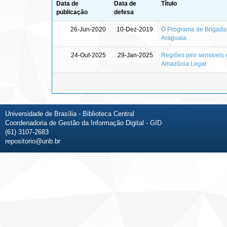
Data de
Data de
Título
publicação
defesa
26-Jun-2020
10-Dez-2019
O Programa de Brigadas
Araguaia
24-Out-2025
29-Jan-2025
Regiões piro sensíveis 
Amazônia Legal
Universidade de Brasília - Biblioteca Central
Coordenadoria de Gestão da Informação Digital - GID
(61) 3107-2683
repositorio@unb.br