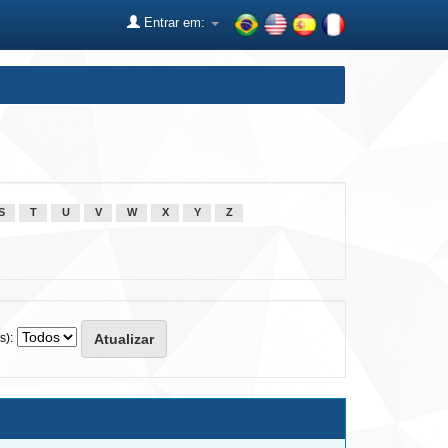
Entrar em:
S
T
U
V
W
X
Y
Z
s):