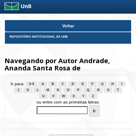
Skip
Voltar
navigation
REPOSITÓRIO INSTITUCIONAL DA UNB
Navegando por Autor Andrade,
Ananda Santa Rosa de
Ir para:
0-9
A
B
C
D
E
F
G
H
I
J
K
L
M
N
O
P
Q
R
S
T
U
V
W
X
Y
Z
ou entre com as primeiras letras: