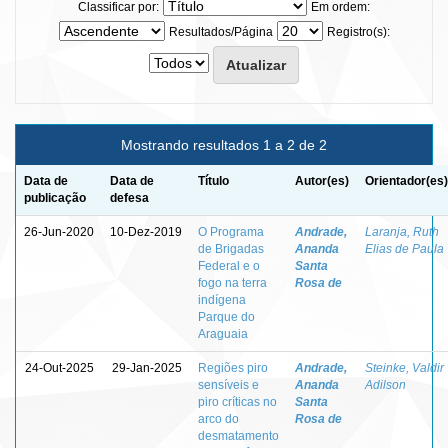
Classificar por:
Em ordem:
Resultados/Página
Registro(s):
Mostrando resultados 1 a 2 de 2
Data de
Data de
Título
Autor(es)
Orientador(es)
publicação
defesa
26-Jun-2020
10-Dez-2019
O Programa
Andrade,
Laranja, Ruth
de Brigadas
Ananda
Elias de Paula
Federal e o
Santa
fogo na terra
Rosa de
indígena
Parque do
Araguaia
24-Out-2025
29-Jan-2025
Regiões piro
Andrade,
Steinke, Valdir
sensíveis e
Ananda
Adilson
piro críticas no
Santa
arco do
Rosa de
desmatamento