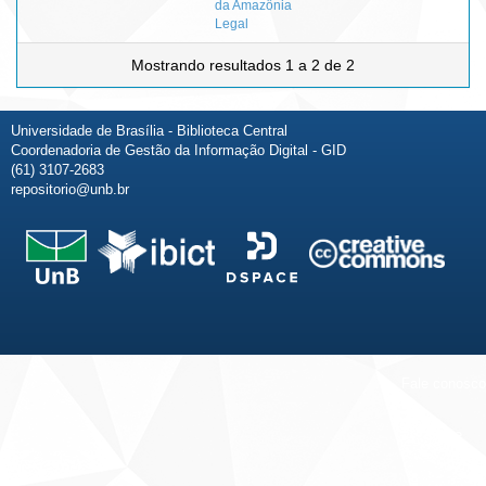
da Amazônia
Legal
Mostrando resultados 1 a 2 de 2
Universidade de Brasília - Biblioteca Central
Coordenadoria de Gestão da Informação Digital - GID
(61) 3107-2683
repositorio@unb.br
Fale conosco
Sobre