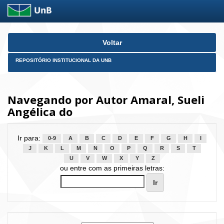
Skip
Voltar
navigation
REPOSITÓRIO INSTITUCIONAL DA UNB
Navegando por Autor Amaral, Sueli
Angélica do
Ir para:
0-9
A
B
C
D
E
F
G
H
I
J
K
L
M
N
O
P
Q
R
S
T
U
V
W
X
Y
Z
ou entre com as primeiras letras: