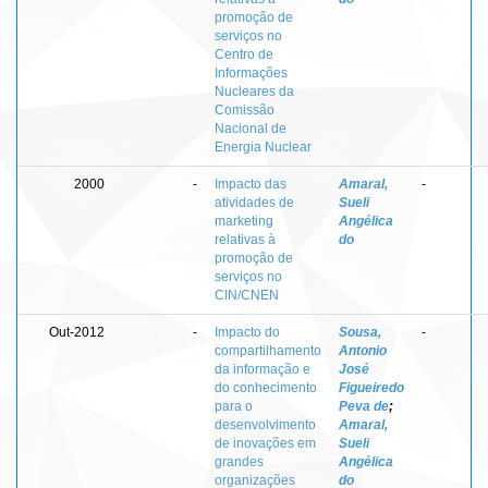
promoção de
serviços no
Centro de
Informações
Nucleares da
Comissão
Nacional de
Energia Nuclear
2000
-
Impacto das
Amaral,
-
atividades de
Sueli
marketing
Angélica
relativas à
do
promoção de
serviços no
CIN/CNEN
Out-2012
-
Impacto do
Sousa,
-
compartilhamento
Antonio
da informação e
José
do conhecimento
Figueiredo
para o
Peva de
;
desenvolvimento
Amaral,
de inovações em
Sueli
grandes
Angélica
organizações
do