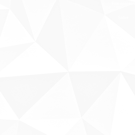
Fale conosco
Sobre