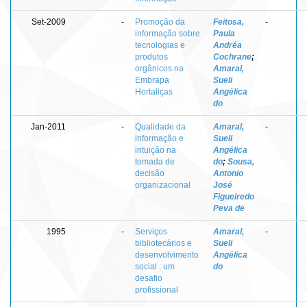
Set-2009
-
Promoção da
Feitosa,
-
informação sobre
Paula
tecnologias e
Andréa
produtos
Cochrane
;
orgânicos na
Amaral,
Embrapa
Sueli
Hortaliças
Angélica
do
Jan-2011
-
Qualidade da
Amaral,
-
informação e
Sueli
intuição na
Angélica
tomada de
do
;
Sousa,
decisão
Antonio
organizacional
José
Figueiredo
Peva de
1995
-
Serviços
Amaral,
-
bibliotecários e
Sueli
desenvolvimento
Angélica
social : um
do
desafio
profissional