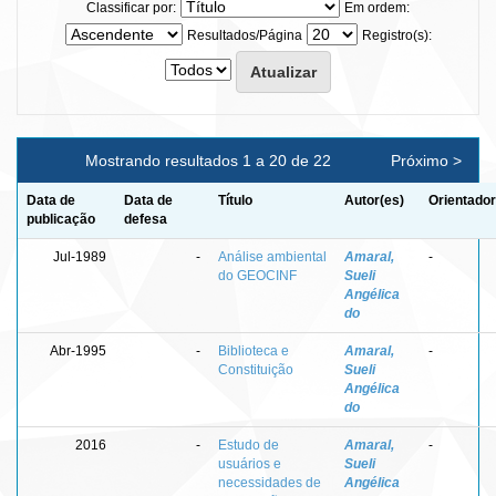
Classificar por:
Em ordem:
Resultados/Página
Registro(s):
Mostrando resultados 1 a 20 de 22
Próximo >
Data de
Data de
Título
Autor(es)
Orientador
publicação
defesa
Jul-1989
-
Análise ambiental
Amaral,
-
do GEOCINF
Sueli
Angélica
do
Abr-1995
-
Biblioteca e
Amaral,
-
Constituição
Sueli
Angélica
do
2016
-
Estudo de
Amaral,
-
usuários e
Sueli
necessidades de
Angélica