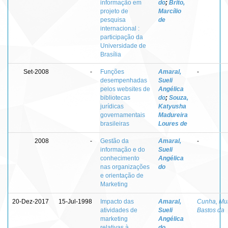
informação em
do
;
Brito,
projeto de
Marcílio
pesquisa
de
internacional :
participação da
Universidade de
Brasília
Set-2008
-
Funções
Amaral,
-
desempenhadas
Sueli
pelos websites de
Angélica
bibliotecas
do
;
Souza,
jurídicas
Katyusha
governamentais
Madureira
brasileiras
Loures de
2008
-
Gestão da
Amaral,
-
informação e do
Sueli
conhecimento
Angélica
nas organizações
do
e orientação de
Marketing
20-Dez-2017
15-Jul-1998
Impacto das
Amaral,
Cunha, Mur
atividades de
Sueli
Bastos da
marketing
Angélica
relativas à
do