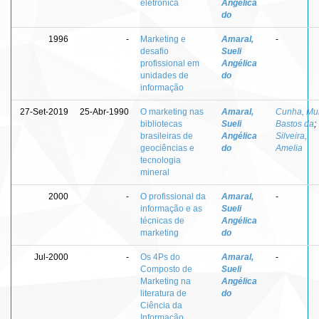
eletrônica
Angélica
do
1996
-
Marketing e
Amaral,
-
desafio
Sueli
profissional em
Angélica
unidades de
do
informação
27-Set-2019
25-Abr-1990
O marketing nas
Amaral,
Cunha, Mur
bibliotecas
Sueli
Bastos da
;
brasileiras de
Angélica
Silveira,
geociências e
do
Amelia
tecnologia
mineral
2000
-
O profissional da
Amaral,
-
informação e as
Sueli
técnicas de
Angélica
marketing
do
Jul-2000
-
Os 4Ps do
Amaral,
-
Composto de
Sueli
Marketing na
Angélica
literatura de
do
Ciência da
Informação