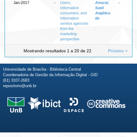
Jan-2017
-
Users,
Amaral,
-
information
Sueli
consumers, and
Angélica
information
do
service agencies
from the
marketing
perspective
Mostrando resultados 1 a 20 de 22
Próximo >
Universidade de Brasília - Biblioteca Central
Coordenadoria de Gestão da Informação Digital - GID
(61) 3107-2683
repositorio@unb.br