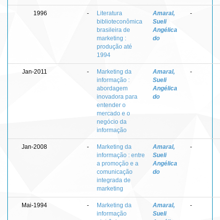
1996
-
Literatura
Amaral,
-
biblioteconômica
Sueli
brasileira de
Angélica
marketing :
do
produção até
1994
Jan-2011
-
Marketing da
Amaral,
-
informação :
Sueli
abordagem
Angélica
inovadora para
do
entender o
mercado e o
negócio da
informação
Jan-2008
-
Marketing da
Amaral,
-
informação : entre
Sueli
a promoção e a
Angélica
comunicação
do
integrada de
marketing
Mai-1994
-
Marketing da
Amaral,
-
informação
Sueli