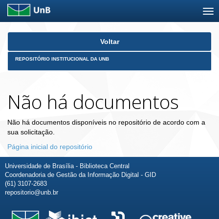
Skip
Voltar
navigation
REPOSITÓRIO INSTITUCIONAL DA UNB
Não há documentos
Não há documentos disponíveis no repositório de acordo com a
sua solicitação.
Página inicial do repositório
Universidade de Brasília - Biblioteca Central
Coordenadoria de Gestão da Informação Digital - GID
(61) 3107-2683
repositorio@unb.br