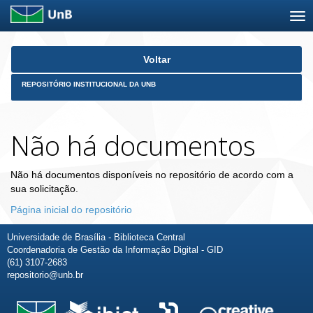
Skip
Voltar
navigation
REPOSITÓRIO INSTITUCIONAL DA UNB
Não há documentos
Não há documentos disponíveis no repositório de acordo com a
sua solicitação.
Página inicial do repositório
Universidade de Brasília - Biblioteca Central
Coordenadoria de Gestão da Informação Digital - GID
(61) 3107-2683
repositorio@unb.br