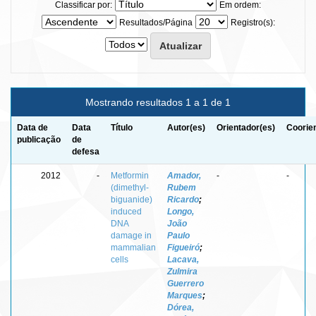
Classificar por:
Em ordem:
Resultados/Página
Registro(s):
Mostrando resultados 1 a 1 de 1
Data de
Data
Título
Autor(es)
Orientador(es)
Coorie
publicação
de
defesa
2012
-
Metformin
Amador,
-
-
(dimethyl-
Rubem
biguanide)
Ricardo
;
induced
Longo,
DNA
João
damage in
Paulo
mammalian
Figueiró
;
cells
Lacava,
Zulmira
Guerrero
Marques
;
Dórea,