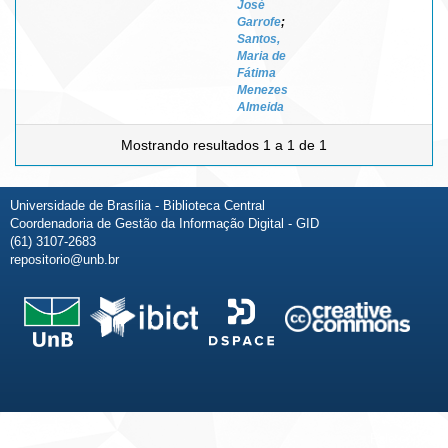
José
Garrofe
;
Santos,
Maria de
Fátima
Menezes
Almeida
Mostrando resultados 1 a 1 de 1
Universidade de Brasília - Biblioteca Central
Coordenadoria de Gestão da Informação Digital - GID
(61) 3107-2683
repositorio@unb.br
Fale conosco