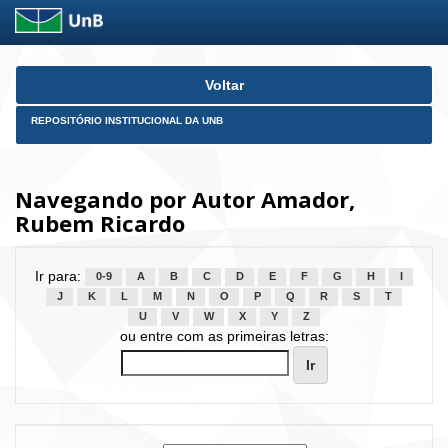
Skip
Voltar
navigation
REPOSITÓRIO INSTITUCIONAL DA UNB
Navegando por Autor Amador,
Rubem Ricardo
Ir para:
0-9
A
B
C
D
E
F
G
H
I
J
K
L
M
N
O
P
Q
R
S
T
U
V
W
X
Y
Z
ou entre com as primeiras letras: