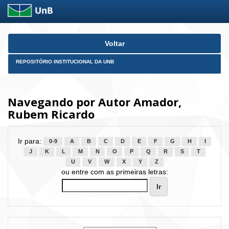
Skip
Voltar
navigation
REPOSITÓRIO INSTITUCIONAL DA UNB
Navegando por Autor Amador,
Rubem Ricardo
Ir para:
0-9
A
B
C
D
E
F
G
H
I
J
K
L
M
N
O
P
Q
R
S
T
U
V
W
X
Y
Z
ou entre com as primeiras letras: