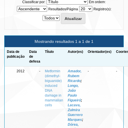
Classificar por:
Em ordem:
Resultados/Página
Registro(s):
Mostrando resultados 1 a 1 de 1
Data de
Data
Título
Autor(es)
Orientador(es)
Coorie
publicação
de
defesa
2012
-
Metformin
Amador,
-
-
(dimethyl-
Rubem
biguanide)
Ricardo
;
induced
Longo,
DNA
João
damage in
Paulo
mammalian
Figueiró
;
cells
Lacava,
Zulmira
Guerrero
Marques
;
Dórea,