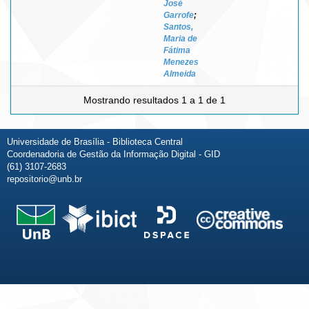
José
Garrofe
;
Santos,
Maria de
Fátima
Menezes
Almeida
Mostrando resultados 1 a 1 de 1
Universidade de Brasília - Biblioteca Central
Coordenadoria de Gestão da Informação Digital - GID
(61) 3107-2683
repositorio@unb.br
Fale conosco