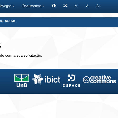
Navegar
Documentos
A-
A
A+
NAL DA UNB
s
do com a sua solicitação.