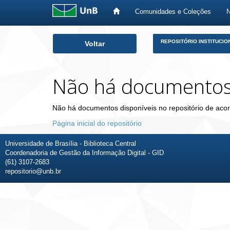
Comunidades e Coleções
Skip
REPOSITÓRIO INSTITUCIO
Voltar
navigation
Não há documento
Não há documentos disponíveis no repositório de acor
Página inicial do repositório
Universidade de Brasília - Biblioteca Central
Coordenadoria de Gestão da Informação Digital - GID
(61) 3107-2683
repositorio@unb.br