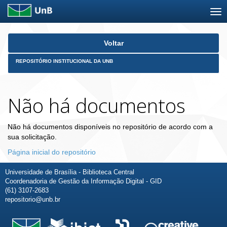
Skip
Voltar
navigation
REPOSITÓRIO INSTITUCIONAL DA UNB
Não há documentos
Não há documentos disponíveis no repositório de acordo com a
sua solicitação.
Página inicial do repositório
Universidade de Brasília - Biblioteca Central
Coordenadoria de Gestão da Informação Digital - GID
(61) 3107-2683
repositorio@unb.br