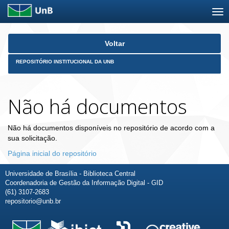
Skip
Voltar
navigation
REPOSITÓRIO INSTITUCIONAL DA UNB
Não há documentos
Não há documentos disponíveis no repositório de acordo com a
sua solicitação.
Página inicial do repositório
Universidade de Brasília - Biblioteca Central
Coordenadoria de Gestão da Informação Digital - GID
(61) 3107-2683
repositorio@unb.br