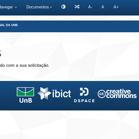
Navegar
Documentos
A-
A
A+
NAL DA UNB
s
do com a sua solicitação.