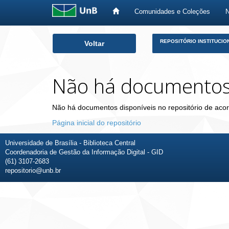
Comunidades e Coleções
Skip
REPOSITÓRIO INSTITUCIO
Voltar
navigation
Não há documento
Não há documentos disponíveis no repositório de acor
Página inicial do repositório
Universidade de Brasília - Biblioteca Central
Coordenadoria de Gestão da Informação Digital - GID
(61) 3107-2683
repositorio@unb.br