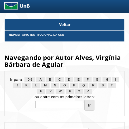
Skip
Voltar
navigation
REPOSITÓRIO INSTITUCIONAL DA UNB
Navegando por Autor Alves, Virgínia
Bárbara de Aguiar
Ir para:
0-9
A
B
C
D
E
F
G
H
I
J
K
L
M
N
O
P
Q
R
S
T
U
V
W
X
Y
Z
ou entre com as primeiras letras: