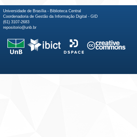
Universidade de Brasília - Biblioteca Central
Coordenadoria de Gestão da Informação Digital - GID
(61) 3107-2683
repositorio@unb.br
Fale conosco
Sobre