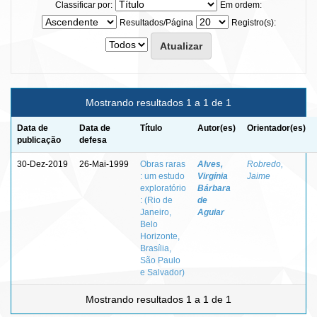
Classificar por:
Em ordem:
Resultados/Página
Registro(s):
Mostrando resultados 1 a 1 de 1
Data de
Data de
Título
Autor(es)
Orientador(es)
publicação
defesa
30-Dez-2019
26-Mai-1999
Obras raras
Alves,
Robredo,
: um estudo
Virgínia
Jaime
exploratório
Bárbara
: (Rio de
de
Janeiro,
Aguiar
Belo
Horizonte,
Brasília,
São Paulo
e Salvador)
Mostrando resultados 1 a 1 de 1