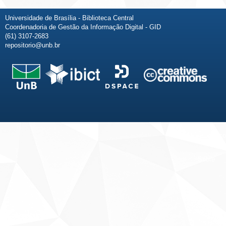
Universidade de Brasília - Biblioteca Central
Coordenadoria de Gestão da Informação Digital - GID
(61) 3107-2683
repositorio@unb.br
Fale conosco
Sobre