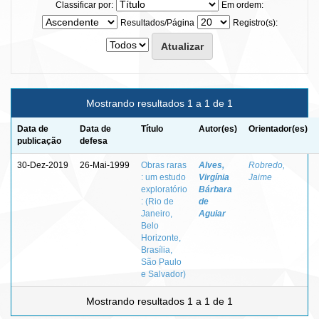
Classificar por:
Em ordem:
Resultados/Página
Registro(s):
Mostrando resultados 1 a 1 de 1
Data de
Data de
Título
Autor(es)
Orientador(es)
publicação
defesa
30-Dez-2019
26-Mai-1999
Obras raras
Alves,
Robredo,
: um estudo
Virgínia
Jaime
exploratório
Bárbara
: (Rio de
de
Janeiro,
Aguiar
Belo
Horizonte,
Brasília,
São Paulo
e Salvador)
Mostrando resultados 1 a 1 de 1