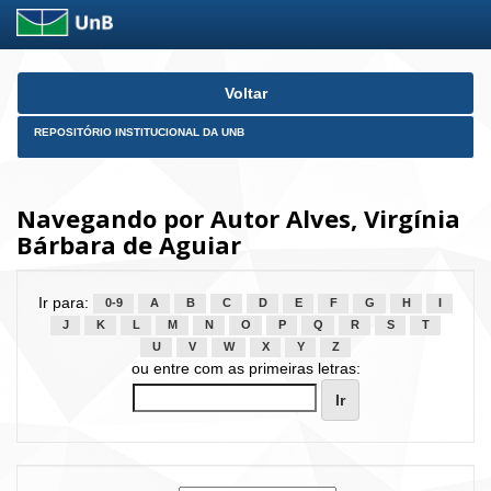
Skip
Voltar
navigation
REPOSITÓRIO INSTITUCIONAL DA UNB
Navegando por Autor Alves, Virgínia
Bárbara de Aguiar
Ir para:
0-9
A
B
C
D
E
F
G
H
I
J
K
L
M
N
O
P
Q
R
S
T
U
V
W
X
Y
Z
ou entre com as primeiras letras: