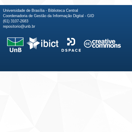
Universidade de Brasília - Biblioteca Central
Coordenadoria de Gestão da Informação Digital - GID
(61) 3107-2683
repositorio@unb.br
Fale conosco
Sobre