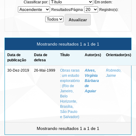
Classificar por:
Em ordem:
Resultados/Página
Registro(s):
Mostrando resultados 1 a 1 de 1
Data de
Data de
Título
Autor(es)
Orientador(es)
publicação
defesa
30-Dez-2019
26-Mai-1999
Obras raras
Alves,
Robredo,
: um estudo
Virgínia
Jaime
exploratório
Bárbara
: (Rio de
de
Janeiro,
Aguiar
Belo
Horizonte,
Brasília,
São Paulo
e Salvador)
Mostrando resultados 1 a 1 de 1