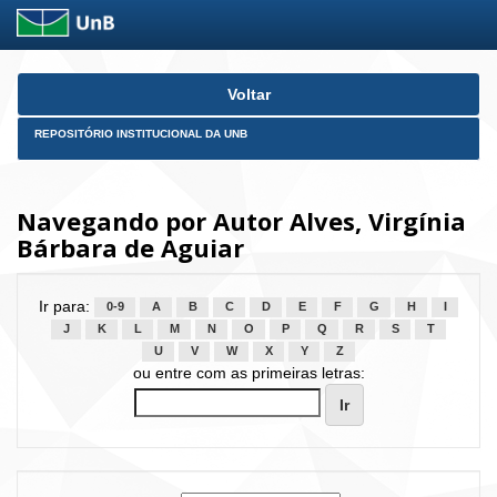
Skip
Voltar
navigation
REPOSITÓRIO INSTITUCIONAL DA UNB
Navegando por Autor Alves, Virgínia
Bárbara de Aguiar
Ir para:
0-9
A
B
C
D
E
F
G
H
I
J
K
L
M
N
O
P
Q
R
S
T
U
V
W
X
Y
Z
ou entre com as primeiras letras: