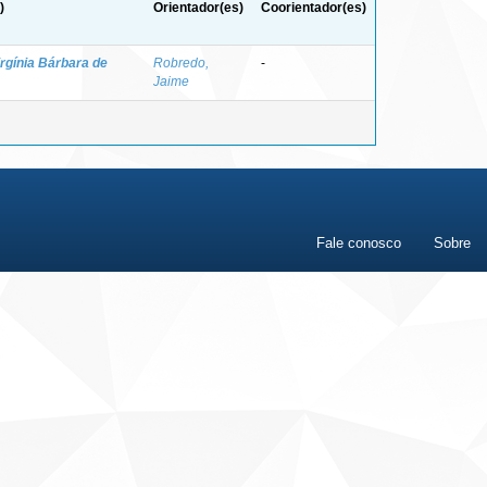
)
Orientador(es)
Coorientador(es)
irgínia Bárbara de
Robredo,
-
Jaime
Fale conosco
Sobre