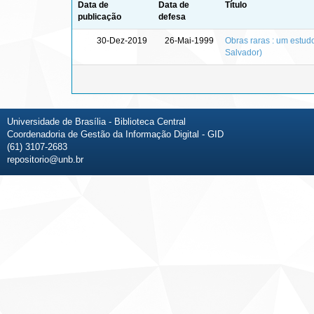
Data de
Data de
Título
publicação
defesa
30-Dez-2019
26-Mai-1999
Obras raras : um estudo
Salvador)
Universidade de Brasília - Biblioteca Central
Coordenadoria de Gestão da Informação Digital - GID
(61) 3107-2683
repositorio@unb.br