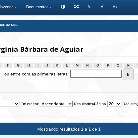
Navegar
Documentos
A-
A
A+
NAL DA UNB
rgínia Bárbara de Aguiar
F
G
H
I
J
K
L
M
N
O
P
Q
R
ou entre com as primeiras letras:
Em ordem:
Resultados/Página
Registro(
Mostrando resultados 1 a 1 de 1