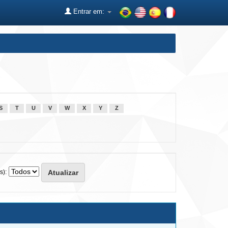
Entrar em:
S
T
U
V
W
X
Y
Z
s):