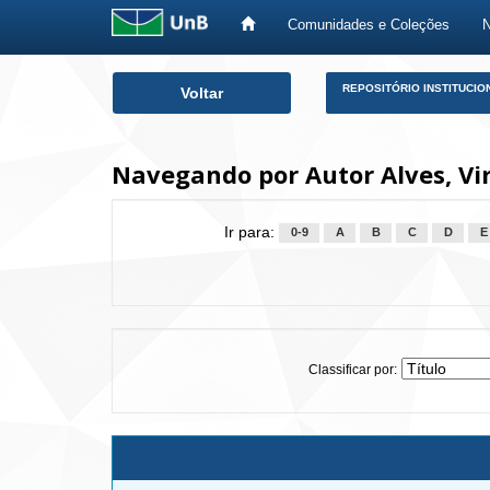
Comunidades e Coleções
Skip
REPOSITÓRIO INSTITUCIO
Voltar
navigation
Navegando por Autor Alves, Vi
Ir para:
0-9
A
B
C
D
E
Classificar por: