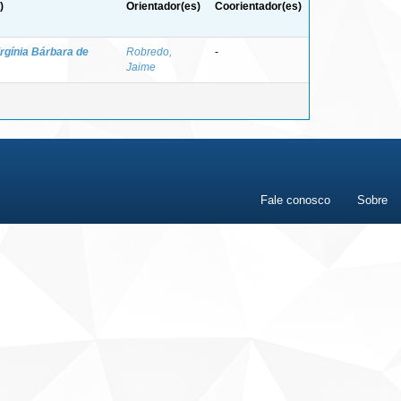
)
Orientador(es)
Coorientador(es)
irgínia Bárbara de
Robredo,
-
Jaime
Fale conosco
Sobre