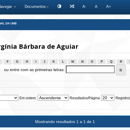
Navegar
Documentos
A-
A
A+
NAL DA UNB
rgínia Bárbara de Aguiar
F
G
H
I
J
K
L
M
N
O
P
Q
R
ou entre com as primeiras letras:
Em ordem:
Resultados/Página
Registro(
Mostrando resultados 1 a 1 de 1