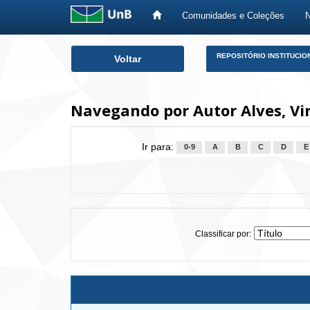
Comunidades e Coleções
Skip
REPOSITÓRIO INSTITUCIO
Voltar
navigation
Navegando por Autor Alves, Vi
Ir para:
0-9
A
B
C
D
E
Classificar por: