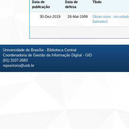
Data de
Data de
Título
publicação
defesa
30-Dez-2019
26-Mai-1999
Obras raras : um estudo
Salvador)
Universidade de Brasília - Biblioteca Central
Coordenadoria de Gestão da Informação Digital - GID
(61) 3107-2683
repositorio@unb.br