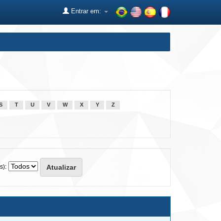
Entrar em:
S
T
U
V
W
X
Y
Z
s):