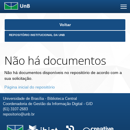
Skip
Voltar
navigation
REPOSITÓRIO INSTITUCIONAL DA UNB
Não há documentos
Não há documentos disponíveis no repositório de acordo com a
sua solicitação.
Página inicial do repositório
Universidade de Brasília - Biblioteca Central
Coordenadoria de Gestão da Informação Digital - GID
(61) 3107-2683
repositorio@unb.br