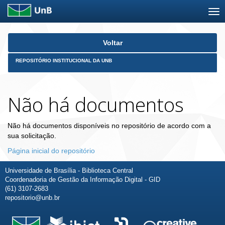
Skip
Voltar
navigation
REPOSITÓRIO INSTITUCIONAL DA UNB
Não há documentos
Não há documentos disponíveis no repositório de acordo com a
sua solicitação.
Página inicial do repositório
Universidade de Brasília - Biblioteca Central
Coordenadoria de Gestão da Informação Digital - GID
(61) 3107-2683
repositorio@unb.br