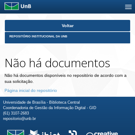
Skip
Voltar
navigation
REPOSITÓRIO INSTITUCIONAL DA UNB
Não há documentos
Não há documentos disponíveis no repositório de acordo com a
sua solicitação.
Página inicial do repositório
Universidade de Brasília - Biblioteca Central
Coordenadoria de Gestão da Informação Digital - GID
(61) 3107-2683
repositorio@unb.br