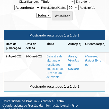
Classificar por:
Em ordem:
Resultados/Página
Registro(s):
Mostrando resultados 1 a 1 de 1
Data de
Data de
Título
Autor(es)
Orientador(es)
publicação
defesa
9-Ago-2022
24-Jun-2022
Desastre de
Alves,
Menezes,
Mariana e
Vinícius
Rafael Terra
resultados
de
de
educacionais
Oliveira
: um estudo
de evento
Mostrando resultados 1 a 1 de 1
Universidade de Brasília - Biblioteca Central
Coordenadoria de Gestão da Informação Digital - GID