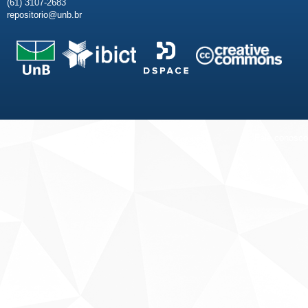
(61) 3107-2683
repositorio@unb.br
Fale conosco
Sobre