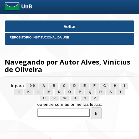
Skip
Voltar
navigation
REPOSITÓRIO INSTITUCIONAL DA UNB
Navegando por Autor Alves, Vinícius
de Oliveira
Ir para:
0-9
A
B
C
D
E
F
G
H
I
J
K
L
M
N
O
P
Q
R
S
T
U
V
W
X
Y
Z
ou entre com as primeiras letras: