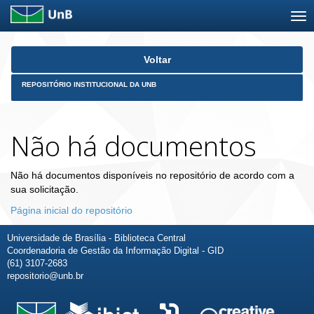
Skip
Voltar
navigation
REPOSITÓRIO INSTITUCIONAL DA UNB
Não há documentos
Não há documentos disponíveis no repositório de acordo com a
sua solicitação.
Página inicial do repositório
Universidade de Brasília - Biblioteca Central
Coordenadoria de Gestão da Informação Digital - GID
(61) 3107-2683
repositorio@unb.br