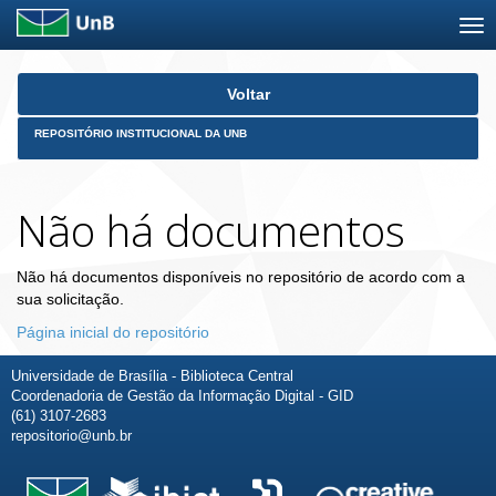
Skip
Voltar
navigation
REPOSITÓRIO INSTITUCIONAL DA UNB
Não há documentos
Não há documentos disponíveis no repositório de acordo com a
sua solicitação.
Página inicial do repositório
Universidade de Brasília - Biblioteca Central
Coordenadoria de Gestão da Informação Digital - GID
(61) 3107-2683
repositorio@unb.br