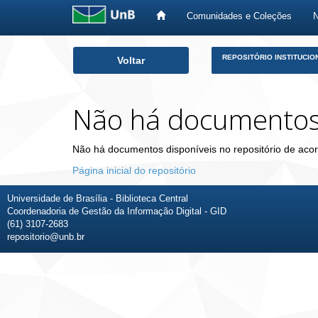
Comunidades e Coleções
Skip
REPOSITÓRIO INSTITUCIO
Voltar
navigation
Não há documento
Não há documentos disponíveis no repositório de acor
Página inicial do repositório
Universidade de Brasília - Biblioteca Central
Coordenadoria de Gestão da Informação Digital - GID
(61) 3107-2683
repositorio@unb.br