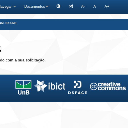
Navegar
Documentos
A-
A
A+
NAL DA UNB
s
do com a sua solicitação.