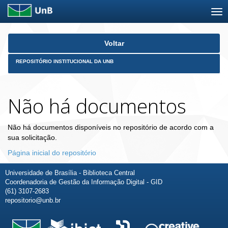
Skip
Voltar
navigation
REPOSITÓRIO INSTITUCIONAL DA UNB
Não há documentos
Não há documentos disponíveis no repositório de acordo com a
sua solicitação.
Página inicial do repositório
Universidade de Brasília - Biblioteca Central
Coordenadoria de Gestão da Informação Digital - GID
(61) 3107-2683
repositorio@unb.br