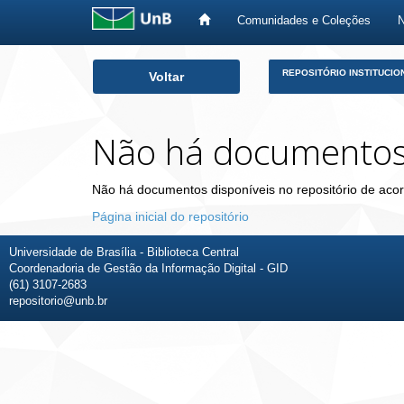
Comunidades e Coleções
Skip
REPOSITÓRIO INSTITUCIO
Voltar
navigation
Não há documento
Não há documentos disponíveis no repositório de acor
Página inicial do repositório
Universidade de Brasília - Biblioteca Central
Coordenadoria de Gestão da Informação Digital - GID
(61) 3107-2683
repositorio@unb.br