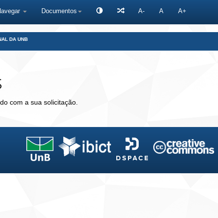
Navegar
Documentos
A-
A
A+
NAL DA UNB
s
do com a sua solicitação.