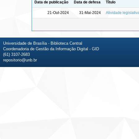
Data de publicação
Data de defesa
Título
21-Out-2024
31-Mai-2024
Atividade legislati
Universidade de Brasília - Biblioteca Central
Coordenadoria de Gestão da Informação Digital - GID
(61) 3107-2683
repositorio@unb.br