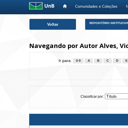
Comunidades e Coleções
Skip
REPOSITÓRIO INSTITUCIO
Voltar
navigation
Navegando por Autor Alves, Vic
Ir para:
0-9
A
B
C
D
E
Classificar por: