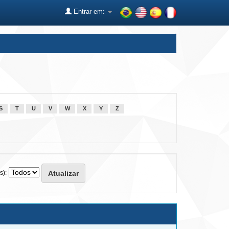
Entrar em:
S
T
U
V
W
X
Y
Z
s):