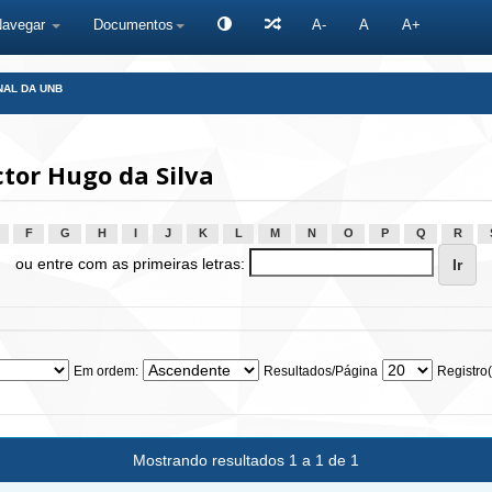
Navegar
Documentos
A-
A
A+
NAL DA UNB
tor Hugo da Silva
F
G
H
I
J
K
L
M
N
O
P
Q
R
ou entre com as primeiras letras:
Em ordem:
Resultados/Página
Registro(
Mostrando resultados 1 a 1 de 1