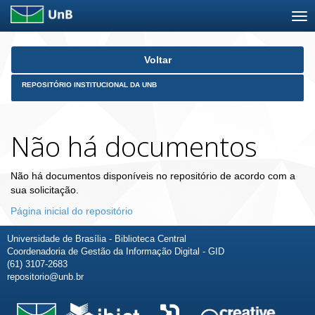
Skip
Voltar
navigation
REPOSITÓRIO INSTITUCIONAL DA UNB
Não há documentos
Não há documentos disponíveis no repositório de acordo com a
sua solicitação.
Página inicial do repositório
Universidade de Brasília - Biblioteca Central
Coordenadoria de Gestão da Informação Digital - GID
(61) 3107-2683
repositorio@unb.br