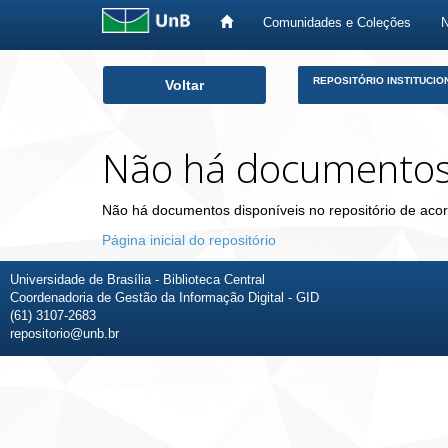
Comunidades e Coleções
Skip
REPOSITÓRIO INSTITUCIO
Voltar
navigation
Não há documento
Não há documentos disponíveis no repositório de acor
Página inicial do repositório
Universidade de Brasília - Biblioteca Central
Coordenadoria de Gestão da Informação Digital - GID
(61) 3107-2683
repositorio@unb.br