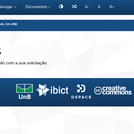
Navegar
Documentos
A-
A
A+
NAL DA UNB
s
do com a sua solicitação.