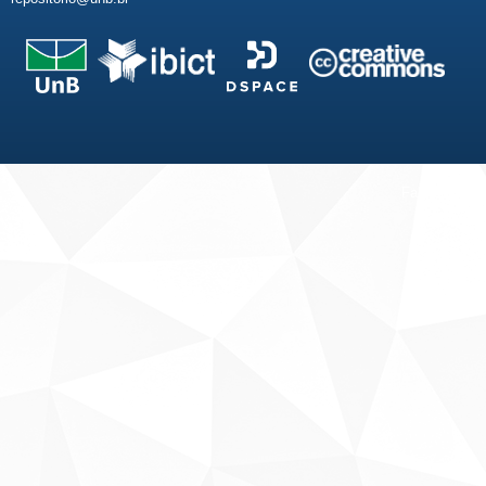
Fale conosco
Sobre