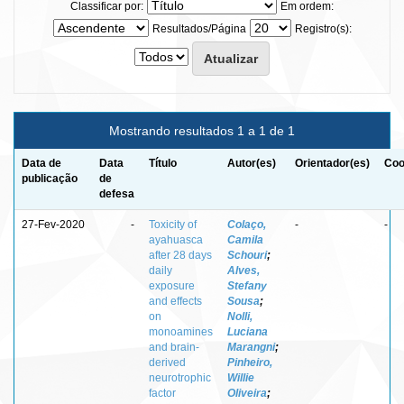
Classificar por:
Em ordem:
Resultados/Página
Registro(s):
Mostrando resultados 1 a 1 de 1
Data de
Data
Título
Autor(es)
Orientador(es)
Coo
publicação
de
defesa
27-Fev-2020
-
Toxicity of
Colaço,
-
-
ayahuasca
Camila
after 28 days
Schouri
;
daily
Alves,
exposure
Stefany
and effects
Sousa
;
on
Nolli,
monoamines
Luciana
and brain-
Marangni
;
derived
Pinheiro,
neurotrophic
Willie
factor
Oliveira
;