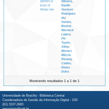
(BDNF) in
Oliveira,
brain of
Danilo
Wistar rats
Gustavo
Rodrigues
de
;
Santos,
Beatriz
Werneck
Lopes
;
Pic-
Taylor,
Aline
;
Mortari,
Márcia
Renata
;
Caldas,
Eloisa
Dutra
Mostrando resultados 1 a 1 de 1
Universidade de Brasília - Biblioteca Central
Coordenadoria de Gestão da Informação Digital - GID
(61) 3107-2683
repositorio@unb.br