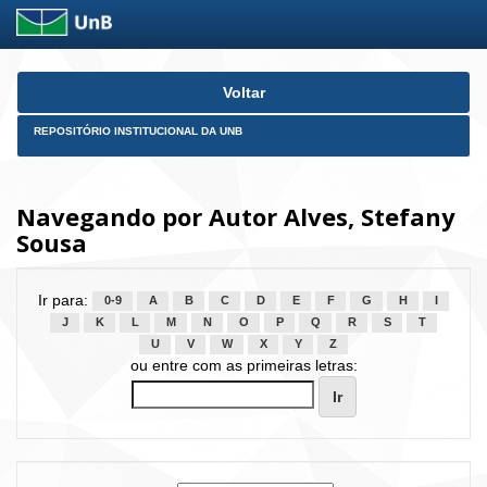
Skip
Voltar
navigation
REPOSITÓRIO INSTITUCIONAL DA UNB
Navegando por Autor Alves, Stefany
Sousa
Ir para:
0-9
A
B
C
D
E
F
G
H
I
J
K
L
M
N
O
P
Q
R
S
T
U
V
W
X
Y
Z
ou entre com as primeiras letras: