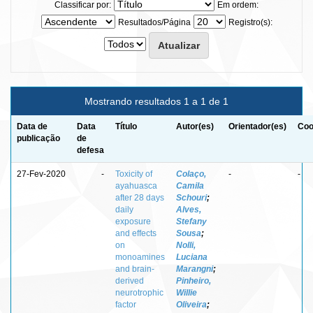
Classificar por:
Em ordem:
Resultados/Página
Registro(s):
Mostrando resultados 1 a 1 de 1
Data de
Data
Título
Autor(es)
Orientador(es)
Coo
publicação
de
defesa
27-Fev-2020
-
Toxicity of
Colaço,
-
-
ayahuasca
Camila
after 28 days
Schouri
;
daily
Alves,
exposure
Stefany
and effects
Sousa
;
on
Nolli,
monoamines
Luciana
and brain-
Marangni
;
derived
Pinheiro,
neurotrophic
Willie
factor
Oliveira
;