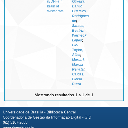
(BDNF) in
Oliveira,
brain of
Danilo
Wistar rats
Gustavo
Rodrigues
de
;
Santos,
Beatriz
Werneck
Lopes
;
Pic-
Taylor,
Aline
;
Mortari,
Márcia
Renata
;
Caldas,
Eloisa
Dutra
Mostrando resultados 1 a 1 de 1
Universidade de Brasília - Biblioteca Central
Coordenadoria de Gestão da Informação Digital - GID
(61) 3107-2683
repositorio@unb.br