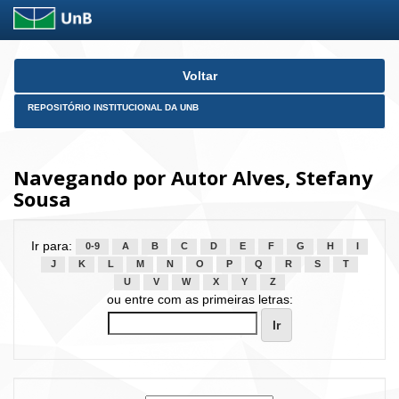
Skip
Voltar
navigation
REPOSITÓRIO INSTITUCIONAL DA UNB
Navegando por Autor Alves, Stefany
Sousa
Ir para:
0-9
A
B
C
D
E
F
G
H
I
J
K
L
M
N
O
P
Q
R
S
T
U
V
W
X
Y
Z
ou entre com as primeiras letras: