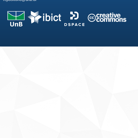
Fale conosco
Sobre