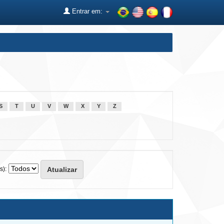
Entrar em:
S
T
U
V
W
X
Y
Z
s):