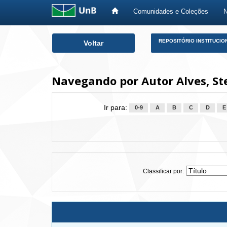
Comunidades e Coleções
Skip
REPOSITÓRIO INSTITUCIO
Voltar
navigation
Navegando por Autor Alves, St
Ir para:
0-9
A
B
C
D
E
Classificar por: