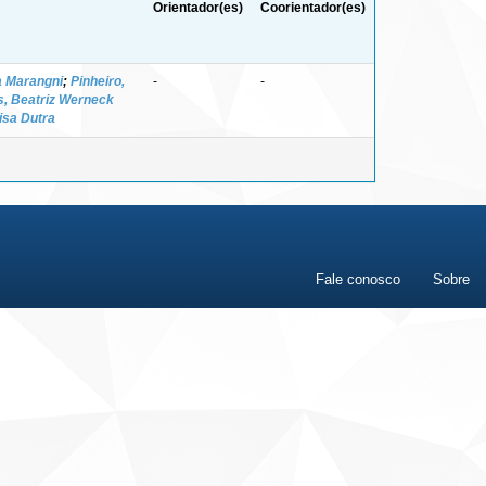
Orientador(es)
Coorientador(es)
na Marangni
;
Pinheiro,
-
-
s, Beatriz Werneck
isa Dutra
Fale conosco
Sobre