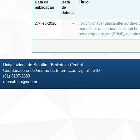
Data de
Data
Título
publicação
de
defesa
27-Fev-2020
-
Toxicity of ayahuasca after 28 days 
and effects on monoamines and bra
neurotrophic factor (BDNF) in brain o
Universidade de Brasília - Biblioteca Central
Coordenadoria de Gestão da Informação Digital - GID
(61) 3107-2683
repositorio@unb.br