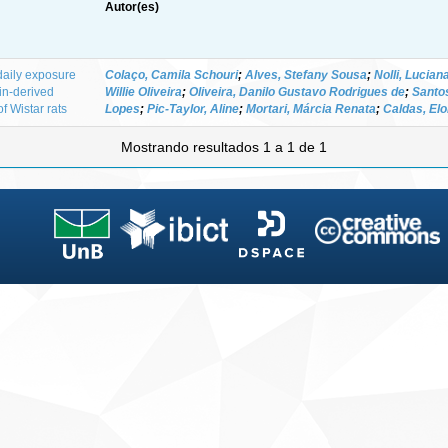
Autor(es)
daily exposure
Colaço, Camila Schouri
;
Alves, Stefany Sousa
;
Nolli, Lucia
in-derived
Willie Oliveira
;
Oliveira, Danilo Gustavo Rodrigues de
;
Santo
f Wistar rats
Lopes
;
Pic-Taylor, Aline
;
Mortari, Márcia Renata
;
Caldas, Elo
Mostrando resultados 1 a 1 de 1