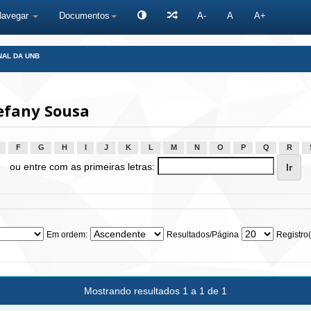
Navegar
Documentos
A-
A
A+
NAL DA UNB
efany Sousa
F
G
H
I
J
K
L
M
N
O
P
Q
R
ou entre com as primeiras letras:
Em ordem:
Resultados/Página
Registro(
Mostrando resultados 1 a 1 de 1