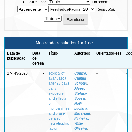
Classificar por:
Em ordem:
Resultados/Página
Registro(s):
Mostrando resultados 1 a 1 de 1
Data de
Data
Título
Autor(es)
Orientador(es)
Coo
publicação
de
defesa
27-Fev-2020
-
Toxicity of
Colaço,
-
-
ayahuasca
Camila
after 28 days
Schouri
;
daily
Alves,
exposure
Stefany
and effects
Sousa
;
on
Nolli,
monoamines
Luciana
and brain-
Marangni
;
derived
Pinheiro,
neurotrophic
Willie
factor
Oliveira
;