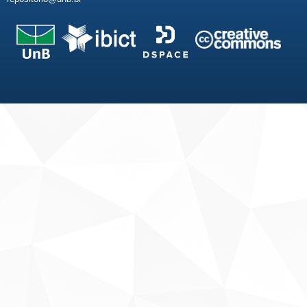
Fale conosco
Sobre