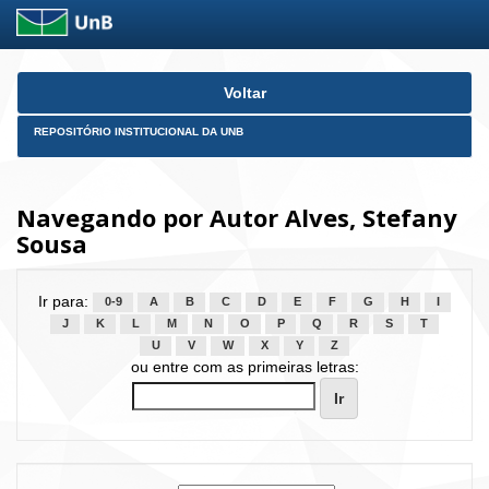
Skip
Voltar
navigation
REPOSITÓRIO INSTITUCIONAL DA UNB
Navegando por Autor Alves, Stefany
Sousa
Ir para:
0-9
A
B
C
D
E
F
G
H
I
J
K
L
M
N
O
P
Q
R
S
T
U
V
W
X
Y
Z
ou entre com as primeiras letras: