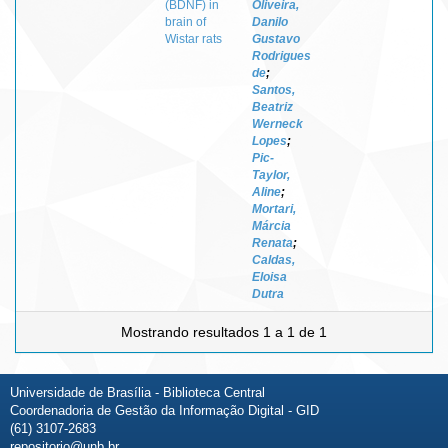
(BDNF) in
Oliveira,
brain of
Danilo
Wistar rats
Gustavo
Rodrigues
de
;
Santos,
Beatriz
Werneck
Lopes
;
Pic-
Taylor,
Aline
;
Mortari,
Márcia
Renata
;
Caldas,
Eloisa
Dutra
Mostrando resultados 1 a 1 de 1
Universidade de Brasília - Biblioteca Central
Coordenadoria de Gestão da Informação Digital - GID
(61) 3107-2683
repositorio@unb.br