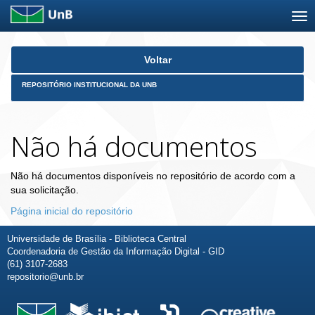
Skip
Voltar
navigation
REPOSITÓRIO INSTITUCIONAL DA UNB
Não há documentos
Não há documentos disponíveis no repositório de acordo com a
sua solicitação.
Página inicial do repositório
Universidade de Brasília - Biblioteca Central
Coordenadoria de Gestão da Informação Digital - GID
(61) 3107-2683
repositorio@unb.br