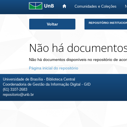
Comunidades e Coleções
Skip
REPOSITÓRIO INSTITUCIO
Voltar
navigation
Não há documento
Não há documentos disponíveis no repositório de acor
Página inicial do repositório
Universidade de Brasília - Biblioteca Central
Coordenadoria de Gestão da Informação Digital - GID
(61) 3107-2683
repositorio@unb.br