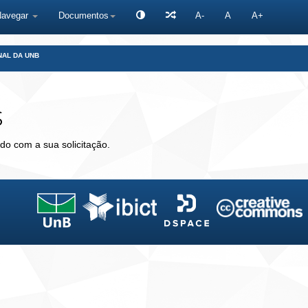
Navegar
Documentos
A-
A
A+
NAL DA UNB
s
do com a sua solicitação.