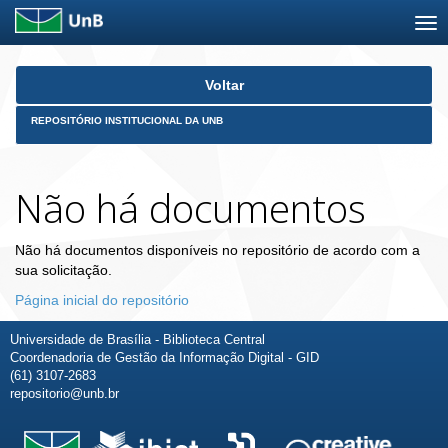
Skip
Voltar
navigation
REPOSITÓRIO INSTITUCIONAL DA UNB
Não há documentos
Não há documentos disponíveis no repositório de acordo com a
sua solicitação.
Página inicial do repositório
Universidade de Brasília - Biblioteca Central
Coordenadoria de Gestão da Informação Digital - GID
(61) 3107-2683
repositorio@unb.br