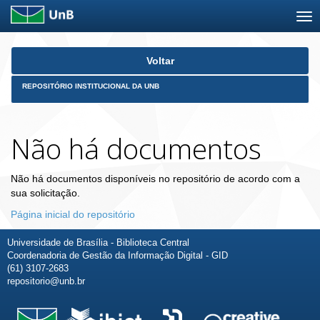
Skip
Voltar
navigation
REPOSITÓRIO INSTITUCIONAL DA UNB
Não há documentos
Não há documentos disponíveis no repositório de acordo com a
sua solicitação.
Página inicial do repositório
Universidade de Brasília - Biblioteca Central
Coordenadoria de Gestão da Informação Digital - GID
(61) 3107-2683
repositorio@unb.br