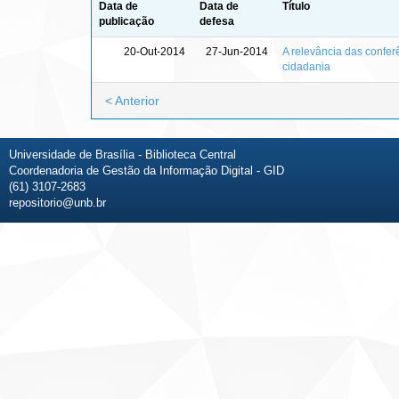
Data de
Data de
Título
publicação
defesa
20-Out-2014
27-Jun-2014
A relevância das confer
cidadania
< Anterior
Universidade de Brasília - Biblioteca Central
Coordenadoria de Gestão da Informação Digital - GID
(61) 3107-2683
repositorio@unb.br