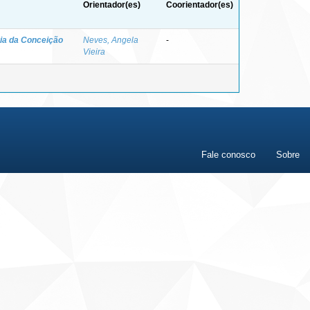
Orientador(es)
Coorientador(es)
ia da Conceição
Neves, Angela
-
Vieira
Fale conosco
Sobre