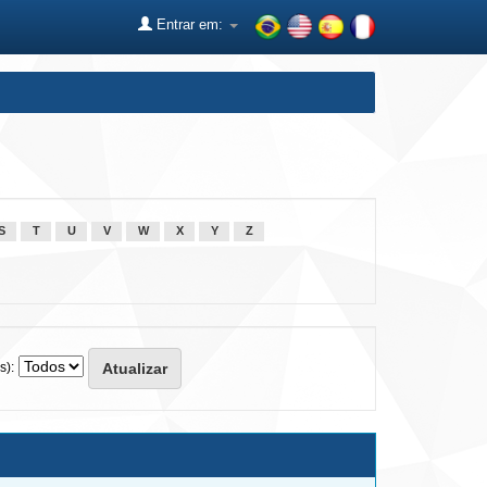
Entrar em:
S
T
U
V
W
X
Y
Z
s):