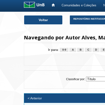
Comunidades e Coleções
Skip
REPOSITÓRIO INSTITUCIO
Voltar
navigation
Navegando por Autor Alves, M
Ir para:
0-9
A
B
C
D
E
Classificar por:
< Anterior