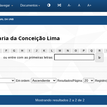
Navegar
Documentos
A-
A
A+
NAL DA UNB
aria da Conceição Lima
F
G
H
I
J
K
L
M
N
O
P
Q
R
ou entre com as primeiras letras:
Em ordem:
Resultados/Página
Registro(
Mostrando resultados 2 a 2 de 2