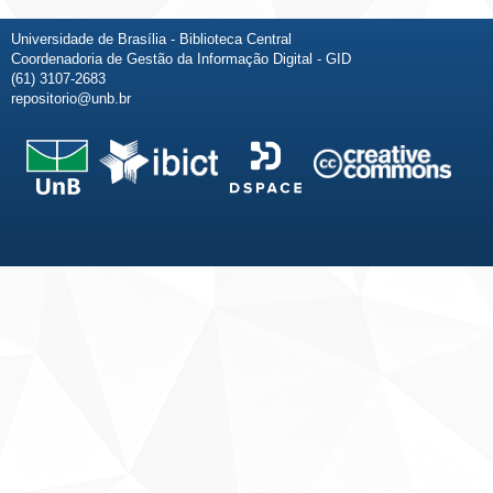
Universidade de Brasília - Biblioteca Central
Coordenadoria de Gestão da Informação Digital - GID
(61) 3107-2683
repositorio@unb.br
Fale conosco
Sobre