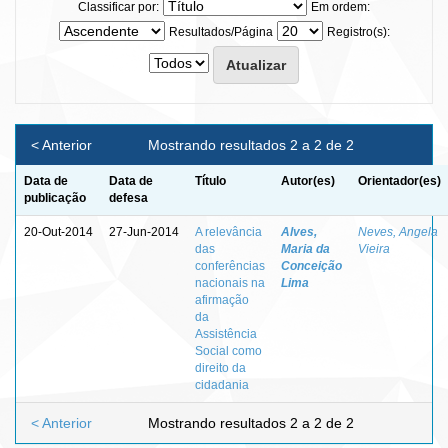
Classificar por:
Em ordem:
Resultados/Página
Registro(s):
< Anterior
Mostrando resultados 2 a 2 de 2
Data de
Data de
Título
Autor(es)
Orientador(es)
publicação
defesa
20-Out-2014
27-Jun-2014
A relevância
Alves,
Neves, Angela
das
Maria da
Vieira
conferências
Conceição
nacionais na
Lima
afirmação
da
Assistência
Social como
direito da
cidadania
< Anterior
Mostrando resultados 2 a 2 de 2