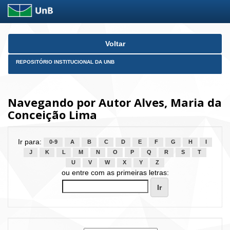
Skip
Voltar
navigation
REPOSITÓRIO INSTITUCIONAL DA UNB
Navegando por Autor Alves, Maria da
Conceição Lima
Ir para:
0-9
A
B
C
D
E
F
G
H
I
J
K
L
M
N
O
P
Q
R
S
T
U
V
W
X
Y
Z
ou entre com as primeiras letras: