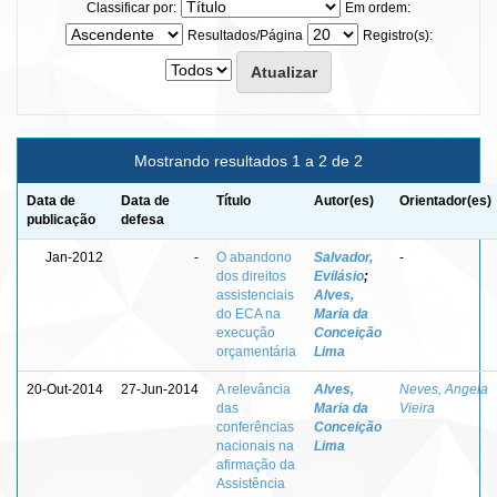
Classificar por:
Em ordem:
Resultados/Página
Registro(s):
Mostrando resultados 1 a 2 de 2
Data de
Data de
Título
Autor(es)
Orientador(es)
publicação
defesa
Jan-2012
-
O abandono
Salvador,
-
dos direitos
Evilásio
;
assistenciais
Alves,
do ECA na
Maria da
execução
Conceição
orçamentária
Lima
20-Out-2014
27-Jun-2014
A relevância
Alves,
Neves, Angela
das
Maria da
Vieira
conferências
Conceição
nacionais na
Lima
afirmação da
Assistência