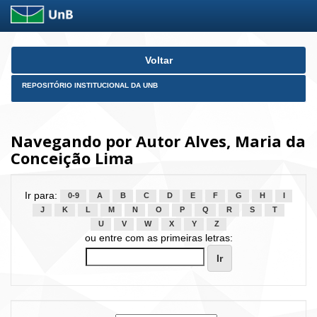
Skip
Voltar
navigation
REPOSITÓRIO INSTITUCIONAL DA UNB
Navegando por Autor Alves, Maria da
Conceição Lima
Ir para:
0-9
A
B
C
D
E
F
G
H
I
J
K
L
M
N
O
P
Q
R
S
T
U
V
W
X
Y
Z
ou entre com as primeiras letras: