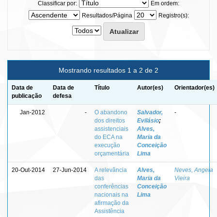
Classificar por:
Em ordem:
Resultados/Página
Registro(s):
Mostrando resultados 1 a 2 de 2
Data de
Data de
Título
Autor(es)
Orientador(es)
publicação
defesa
Jan-2012
-
O abandono
Salvador,
-
dos direitos
Evilásio
;
assistenciais
Alves,
do ECA na
Maria da
execução
Conceição
orçamentária
Lima
20-Out-2014
27-Jun-2014
A relevância
Alves,
Neves, Angela
das
Maria da
Vieira
conferências
Conceição
nacionais na
Lima
afirmação da
Assistência