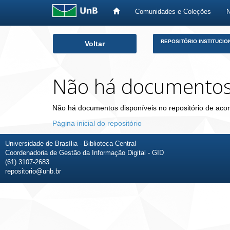
Comunidades e Coleções
Skip
REPOSITÓRIO INSTITUCIO
Voltar
navigation
Não há documento
Não há documentos disponíveis no repositório de acor
Página inicial do repositório
Universidade de Brasília - Biblioteca Central
Coordenadoria de Gestão da Informação Digital - GID
(61) 3107-2683
repositorio@unb.br