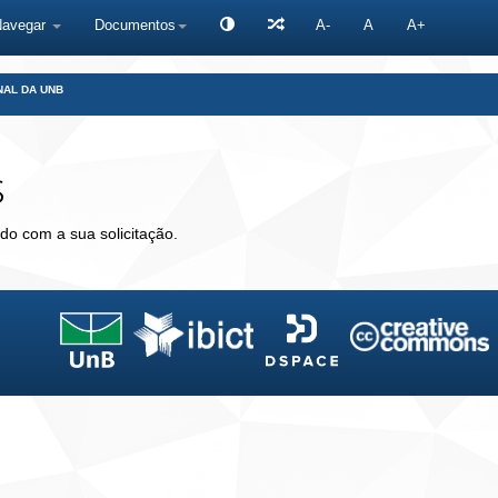
Navegar
Documentos
A-
A
A+
NAL DA UNB
s
do com a sua solicitação.