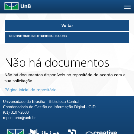
Skip
Voltar
navigation
REPOSITÓRIO INSTITUCIONAL DA UNB
Não há documentos
Não há documentos disponíveis no repositório de acordo com a
sua solicitação.
Página inicial do repositório
Universidade de Brasília - Biblioteca Central
Coordenadoria de Gestão da Informação Digital - GID
(61) 3107-2683
repositorio@unb.br