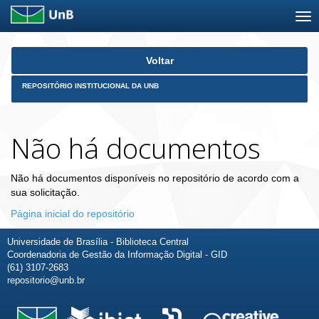
Skip
Voltar
navigation
REPOSITÓRIO INSTITUCIONAL DA UNB
Não há documentos
Não há documentos disponíveis no repositório de acordo com a
sua solicitação.
Página inicial do repositório
Universidade de Brasília - Biblioteca Central
Coordenadoria de Gestão da Informação Digital - GID
(61) 3107-2683
repositorio@unb.br