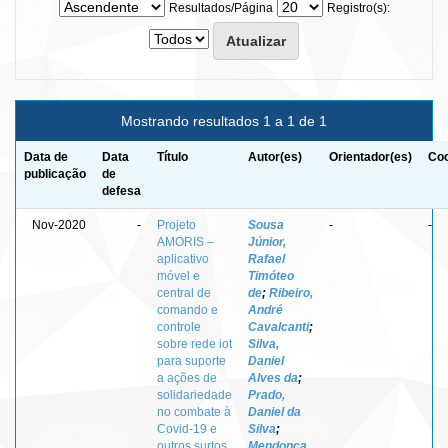
Resultados/Página
Registro(s):
Mostrando resultados 1 a 1 de 1
Data de
Data
Título
Autor(es)
Orientador(es)
Coo
publicação
de
defesa
Nov-2020
-
Projeto
Sousa
-
-
AMORIS –
Júnior,
aplicativo
Rafael
móvel e
Timóteo
central de
de
;
Ribeiro,
comando e
André
controle
Cavalcanti
;
sobre rede iot
Silva,
para suporte
Daniel
a ações de
Alves da
;
solidariedade
Prado,
no combate à
Daniel da
Covid-19 e
Silva
;
outros surtos
Mendonça,