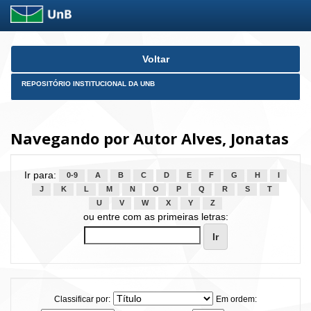
Skip
Voltar
navigation
REPOSITÓRIO INSTITUCIONAL DA UNB
Navegando por Autor Alves, Jonatas
Ir para:
0-9
A
B
C
D
E
F
G
H
I
J
K
L
M
N
O
P
Q
R
S
T
U
V
W
X
Y
Z
ou entre com as primeiras letras:
Classificar por:
Em ordem: