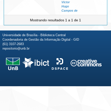
Victor
Hugo
Campos de
Mostrando resultados 1 a 1 de 1
Universidade de Brasília - Biblioteca Central
Coordenadoria de Gestão da Informação Digital - GID
(61) 3107-2683
repositorio@unb.br
Fale conosco
Sobre