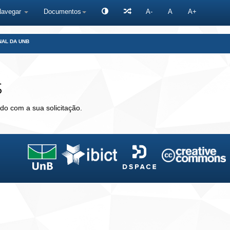
Navegar
Documentos
A-
A
A+
NAL DA UNB
s
do com a sua solicitação.