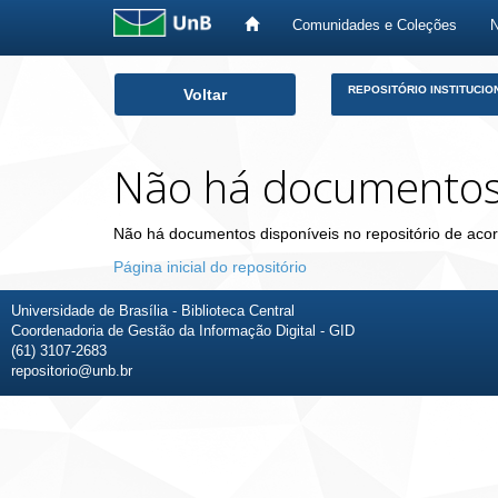
Comunidades e Coleções
Skip
REPOSITÓRIO INSTITUCIO
Voltar
navigation
Não há documento
Não há documentos disponíveis no repositório de acor
Página inicial do repositório
Universidade de Brasília - Biblioteca Central
Coordenadoria de Gestão da Informação Digital - GID
(61) 3107-2683
repositorio@unb.br